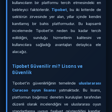
kullanıcıların bir platformu tercih etmesindeki en
belirleyici faktörlerdir.
Tipobet
, bu iki kriterde de
sektörün zirvesinde yer alan, yıllar içinde kendini
kanıtlamış bir bahis platformudur. Bu kapsamlı
incelemede Tipobet'in neden bu kadar tercih
edildiğini, sunduğu hizmetlerin kalitesini ve
kullanıcılara sağladığı avantajları detaylıca ele
alacağız.
Tipobet Güvenilir mi? Lisans ve
Güvenlik
Tipobet'in güvenilirliğinin temelinde
uluslararası
Curacao oyun lisansı
yatmaktadır. Bu lisans,
platformun bağımsız denetim kuruluşları tarafından
düzenli olarak incelendiğini ve uluslararası oyun
standartlarına uygun faaliyet gösterdiğini kanıtlar.