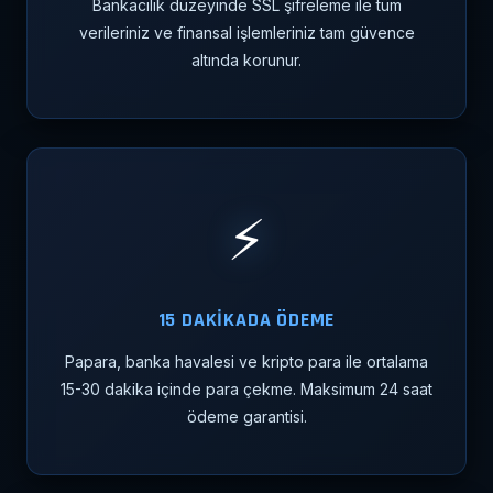
Bankacılık düzeyinde SSL şifreleme ile tüm
verileriniz ve finansal işlemleriniz tam güvence
altında korunur.
⚡
15 DAKİKADA ÖDEME
Papara, banka havalesi ve kripto para ile ortalama
15-30 dakika içinde para çekme. Maksimum 24 saat
ödeme garantisi.