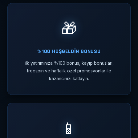
🎁
%100 HOŞGELDİN BONUSU
İlk yatırımınıza %100 bonus, kayıp bonusları,
freespin ve haftalık özel promosyonlar ile
kazancınızı katlayın.
📱