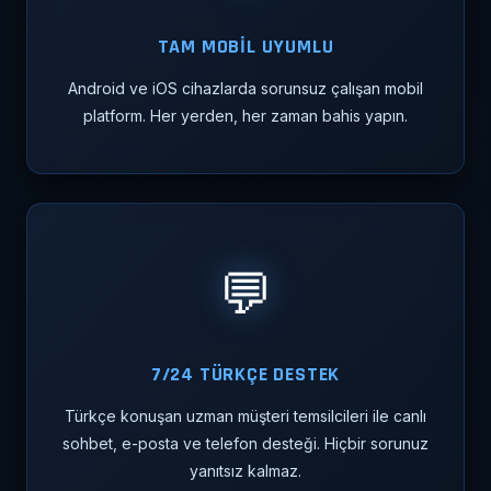
TAM MOBİL UYUMLU
Android ve iOS cihazlarda sorunsuz çalışan mobil
platform. Her yerden, her zaman bahis yapın.
💬
7/24 TÜRKÇE DESTEK
Türkçe konuşan uzman müşteri temsilcileri ile canlı
sohbet, e-posta ve telefon desteği. Hiçbir sorunuz
yanıtsız kalmaz.