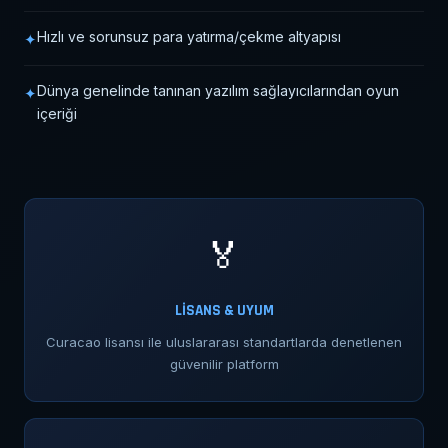
Hızlı ve sorunsuz para yatırma/çekme altyapısı
Dünya genelinde tanınan yazılım sağlayıcılarından oyun
içeriği
🏅
LİSANS & UYUM
Curacao lisansı ile uluslararası standartlarda denetlenen
güvenilir platform