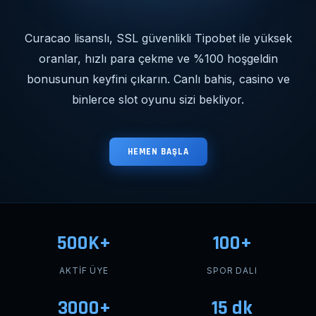
Curacao lisanslı, SSL güvenlikli Tipobet ile yüksek
oranlar, hızlı para çekme ve %100 hoşgeldin
bonusunun keyfini çıkarın. Canlı bahis, casino ve
binlerce slot oyunu sizi bekliyor.
HEMEN BAŞLA
500K+
100+
AKTIF ÜYE
SPOR DALI
3000+
15 dk