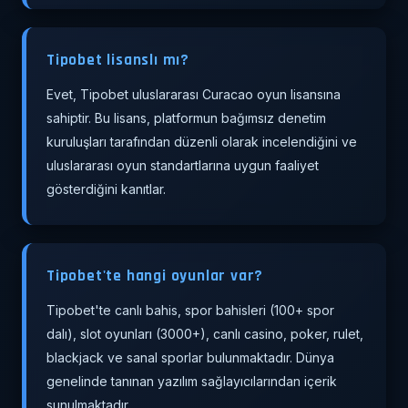
Tipobet lisanslı mı?
Evet, Tipobet uluslararası Curacao oyun lisansına
sahiptir. Bu lisans, platformun bağımsız denetim
kuruluşları tarafından düzenli olarak incelendiğini ve
uluslararası oyun standartlarına uygun faaliyet
gösterdiğini kanıtlar.
Tipobet'te hangi oyunlar var?
Tipobet'te canlı bahis, spor bahisleri (100+ spor
dalı), slot oyunları (3000+), canlı casino, poker, rulet,
blackjack ve sanal sporlar bulunmaktadır. Dünya
genelinde tanınan yazılım sağlayıcılarından içerik
sunulmaktadır.