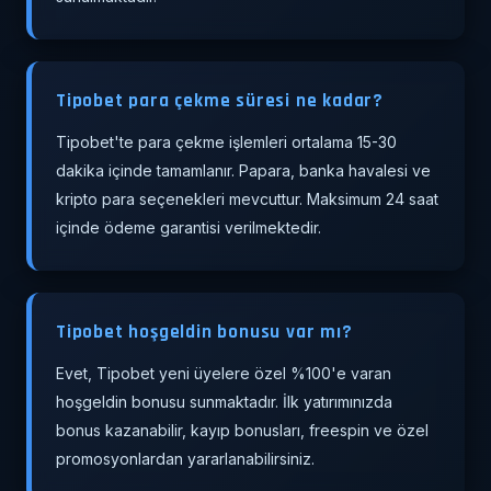
Tipobet para çekme süresi ne kadar?
Tipobet'te para çekme işlemleri ortalama 15-30
dakika içinde tamamlanır. Papara, banka havalesi ve
kripto para seçenekleri mevcuttur. Maksimum 24 saat
içinde ödeme garantisi verilmektedir.
Tipobet hoşgeldin bonusu var mı?
Evet, Tipobet yeni üyelere özel %100'e varan
hoşgeldin bonusu sunmaktadır. İlk yatırımınızda
bonus kazanabilir, kayıp bonusları, freespin ve özel
promosyonlardan yararlanabilirsiniz.