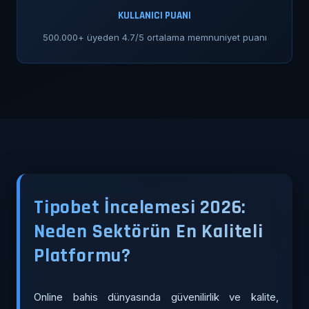
KULLANICI PUANI
500.000+ üyeden 4.7/5 ortalama memnuniyet puanı
Tipobet İncelemesi 2026:
Neden Sektörün En Kaliteli
Platformu?
Online bahis dünyasında güvenilirlik ve kalite,