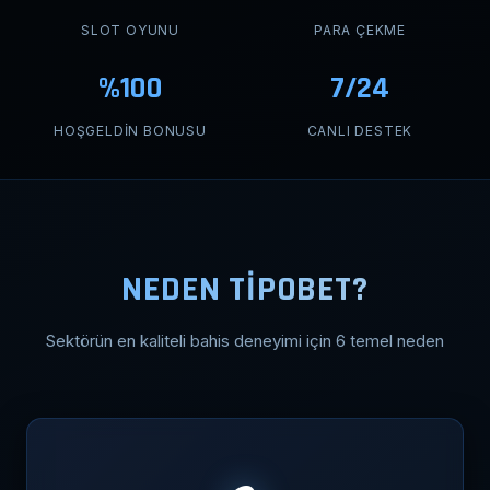
SLOT OYUNU
PARA ÇEKME
%100
7/24
HOŞGELDIN BONUSU
CANLI DESTEK
NEDEN TİPOBET?
Sektörün en kaliteli bahis deneyimi için 6 temel neden