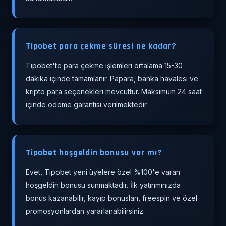
Tipobet para çekme süresi ne kadar?
Tipobet'te para çekme işlemleri ortalama 15-30
dakika içinde tamamlanır. Papara, banka havalesi ve
kripto para seçenekleri mevcuttur. Maksimum 24 saat
içinde ödeme garantisi verilmektedir.
Tipobet hoşgeldin bonusu var mı?
Evet, Tipobet yeni üyelere özel %100'e varan
hoşgeldin bonusu sunmaktadır. İlk yatırımınızda
bonus kazanabilir, kayıp bonusları, freespin ve özel
promosyonlardan yararlanabilirsiniz.