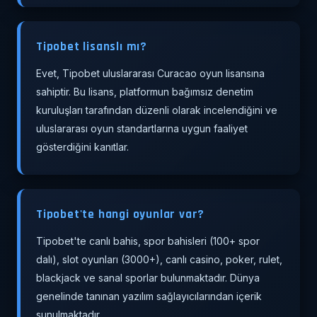
Tipobet lisanslı mı?
Evet, Tipobet uluslararası Curacao oyun lisansına
sahiptir. Bu lisans, platformun bağımsız denetim
kuruluşları tarafından düzenli olarak incelendiğini ve
uluslararası oyun standartlarına uygun faaliyet
gösterdiğini kanıtlar.
Tipobet'te hangi oyunlar var?
Tipobet'te canlı bahis, spor bahisleri (100+ spor
dalı), slot oyunları (3000+), canlı casino, poker, rulet,
blackjack ve sanal sporlar bulunmaktadır. Dünya
genelinde tanınan yazılım sağlayıcılarından içerik
sunulmaktadır.