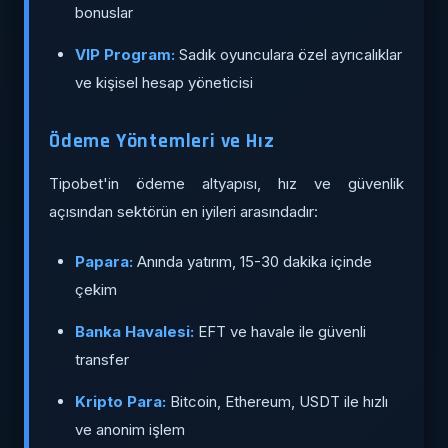
bonuslar
VIP Program:
Sadık oyunculara özel ayrıcalıklar
ve kişisel hesap yöneticisi
Ödeme Yöntemleri ve Hız
Tipobet'in ödeme altyapısı, hız ve güvenlik
açısından sektörün en iyileri arasındadır:
Papara:
Anında yatırım, 15-30 dakika içinde
çekim
Banka Havalesi:
EFT ve havale ile güvenli
transfer
Kripto Para:
Bitcoin, Ethereum, USDT ile hızlı
ve anonim işlem