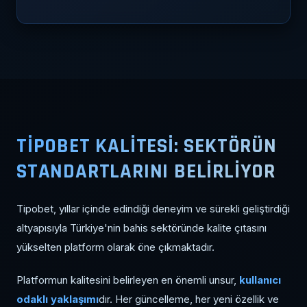
TİPOBET KALİTESİ: SEKTÖRÜN
STANDARTLARINI BELİRLİYOR
Tipobet, yıllar içinde edindiği deneyim ve sürekli geliştirdiği
altyapısıyla Türkiye'nin bahis sektöründe kalite çıtasını
yükselten platform olarak öne çıkmaktadır.
Platformun kalitesini belirleyen en önemli unsur,
kullanıcı
odaklı yaklaşımı
dır. Her güncelleme, her yeni özellik ve