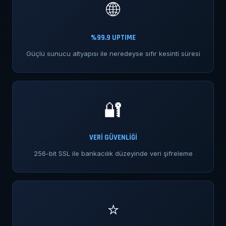
🌐
%99.9 UPTIME
Güçlü sunucu altyapısı ile neredeyse sıfır kesinti süresi
🔐
VERİ GÜVENLİĞİ
256-bit SSL ile bankacılık düzeyinde veri şifreleme
⭐