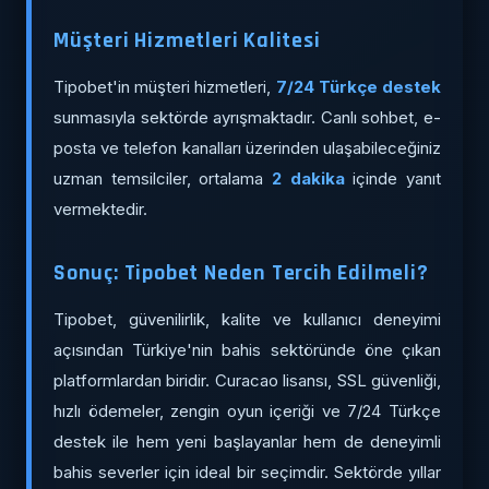
Müşteri Hizmetleri Kalitesi
Tipobet'in müşteri hizmetleri,
7/24 Türkçe destek
sunmasıyla sektörde ayrışmaktadır. Canlı sohbet, e-
posta ve telefon kanalları üzerinden ulaşabileceğiniz
uzman temsilciler, ortalama
2 dakika
içinde yanıt
vermektedir.
Sonuç: Tipobet Neden Tercih Edilmeli?
Tipobet, güvenilirlik, kalite ve kullanıcı deneyimi
açısından Türkiye'nin bahis sektöründe öne çıkan
platformlardan biridir. Curacao lisansı, SSL güvenliği,
hızlı ödemeler, zengin oyun içeriği ve 7/24 Türkçe
destek ile hem yeni başlayanlar hem de deneyimli
bahis severler için ideal bir seçimdir. Sektörde yıllar