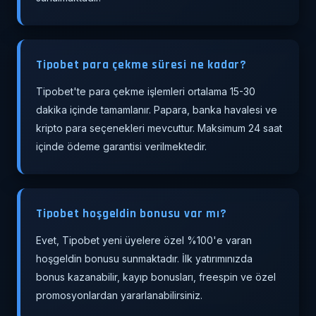
Tipobet para çekme süresi ne kadar?
Tipobet'te para çekme işlemleri ortalama 15-30
dakika içinde tamamlanır. Papara, banka havalesi ve
kripto para seçenekleri mevcuttur. Maksimum 24 saat
içinde ödeme garantisi verilmektedir.
Tipobet hoşgeldin bonusu var mı?
Evet, Tipobet yeni üyelere özel %100'e varan
hoşgeldin bonusu sunmaktadır. İlk yatırımınızda
bonus kazanabilir, kayıp bonusları, freespin ve özel
promosyonlardan yararlanabilirsiniz.