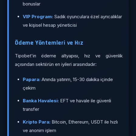
bonuslar
VIP Program:
Sadık oyunculara özel ayrıcalıklar
ve kişisel hesap yöneticisi
Ödeme Yöntemleri ve Hız
Tipobet'in ödeme altyapısı, hız ve güvenlik
açısından sektörün en iyileri arasındadır:
Papara:
Anında yatırım, 15-30 dakika içinde
çekim
Banka Havalesi:
EFT ve havale ile güvenli
transfer
Kripto Para:
Bitcoin, Ethereum, USDT ile hızlı
ve anonim işlem