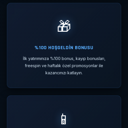
🎁
%100 HOŞGELDİN BONUSU
İlk yatırımınıza %100 bonus, kayıp bonusları,
freespin ve haftalık özel promosyonlar ile
kazancınızı katlayın.
📱