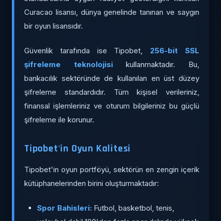
Curacao lisansı, dünya genelinde tanınan ve saygın
bir oyun lisansıdır.
Güvenlik tarafında ise Tipobet,
256-bit SSL
şifreleme teknolojisi
kullanmaktadır. Bu,
bankacılık sektöründe de kullanılan en üst düzey
şifreleme standardıdır. Tüm kişisel verileriniz,
finansal işlemleriniz ve oturum bilgileriniz bu güçlü
şifreleme ile korunur.
Tipobet'in Oyun Kalitesi
Tipobet'in oyun portföyü, sektörün en zengin içerik
kütüphanelerinden birini oluşturmaktadır:
Spor Bahisleri:
Futbol, basketbol, tenis,