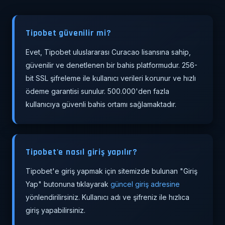
Tipobet güvenilir mi?
Evet, Tipobet uluslararası Curacao lisansına sahip,
güvenilir ve denetlenen bir bahis platformudur. 256-
bit SSL şifreleme ile kullanıcı verileri korunur ve hızlı
ödeme garantisi sunulur. 500.000'den fazla
kullanıcıya güvenli bahis ortamı sağlamaktadır.
Tipobet'e nasıl giriş yapılır?
Tipobet'e giriş yapmak için sitemizde bulunan "Giriş
Yap" butonuna tıklayarak
güncel giriş adresine
yönlendirilirsiniz. Kullanıcı adı ve şifreniz ile hızlıca
giriş yapabilirsiniz.