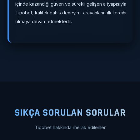
içinde kazandığı güven ve sürekli gelişen altyapısıyla
Tipobet, kaliteli bahis deneyimi arayanların ilk tercihi
olmaya devam etmektedir.
SIKÇA SORULAN SORULAR
Tipobet hakkında merak edilenler