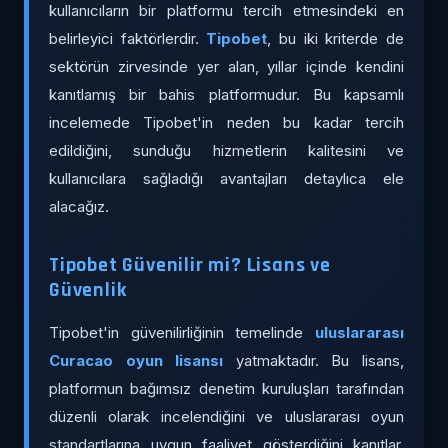
kullanıcıların bir platformu tercih etmesindeki en
belirleyici faktörlerdir.
Tipobet
, bu iki kriterde de
sektörün zirvesinde yer alan, yıllar içinde kendini
kanıtlamış bir bahis platformudur. Bu kapsamlı
incelemede Tipobet'in neden bu kadar tercih
edildiğini, sunduğu hizmetlerin kalitesini ve
kullanıcılara sağladığı avantajları detaylıca ele
alacağız.
Tipobet Güvenilir mi? Lisans ve
Güvenlik
Tipobet'in güvenilirliğinin temelinde
uluslararası
Curacao oyun lisansı
yatmaktadır. Bu lisans,
platformun bağımsız denetim kuruluşları tarafından
düzenli olarak incelendiğini ve uluslararası oyun
standartlarına uygun faaliyet gösterdiğini kanıtlar.