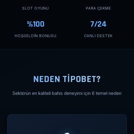
SLOT OYUNU
PARA ÇEKME
%100
7/24
HOŞGELDIN BONUSU
CANLI DESTEK
NEDEN TİPOBET?
Sektörün en kaliteli bahis deneyimi için 6 temel neden