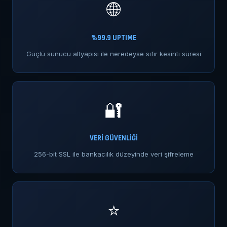
🌐
%99.9 UPTIME
Güçlü sunucu altyapısı ile neredeyse sıfır kesinti süresi
🔐
VERİ GÜVENLİĞİ
256-bit SSL ile bankacılık düzeyinde veri şifreleme
⭐