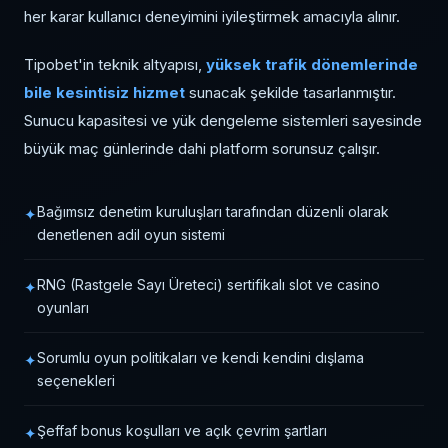
her karar kullanıcı deneyimini iyileştirmek amacıyla alınır.
Tipobet'in teknik altyapısı,
yüksek trafik dönemlerinde
bile kesintisiz hizmet
sunacak şekilde tasarlanmıştır.
Sunucu kapasitesi ve yük dengeleme sistemleri sayesinde
büyük maç günlerinde dahi platform sorunsuz çalışır.
Bağımsız denetim kuruluşları tarafından düzenli olarak
denetlenen adil oyun sistemi
RNG (Rastgele Sayı Üreteci) sertifikalı slot ve casino
oyunları
Sorumlu oyun politikaları ve kendi kendini dışlama
seçenekleri
Şeffaf bonus koşulları ve açık çevrim şartları