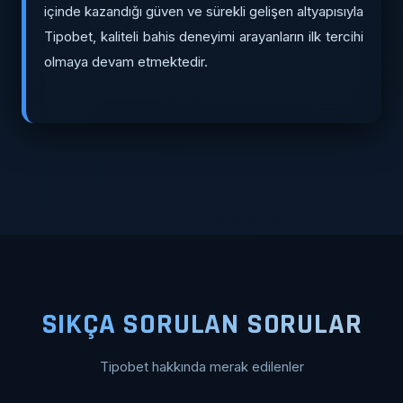
içinde kazandığı güven ve sürekli gelişen altyapısıyla
Tipobet, kaliteli bahis deneyimi arayanların ilk tercihi
olmaya devam etmektedir.
SIKÇA SORULAN SORULAR
Tipobet hakkında merak edilenler