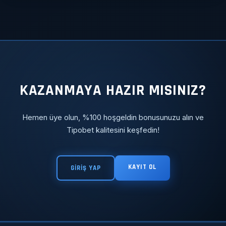
KAZANMAYA HAZIR MISINIZ?
Hemen üye olun, %100 hoşgeldin bonusunuzu alın ve
Tipobet kalitesini keşfedin!
KAYIT OL
GİRİŞ YAP