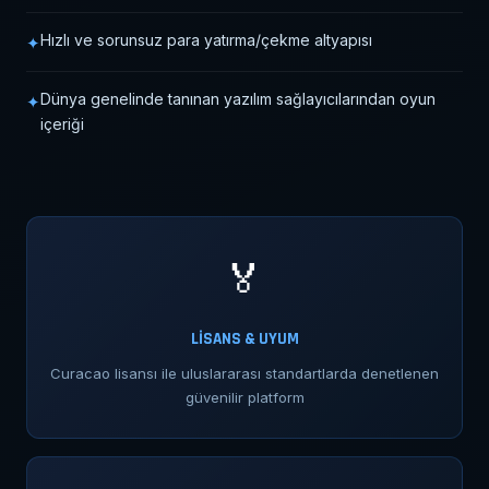
Hızlı ve sorunsuz para yatırma/çekme altyapısı
Dünya genelinde tanınan yazılım sağlayıcılarından oyun
içeriği
🏅
LİSANS & UYUM
Curacao lisansı ile uluslararası standartlarda denetlenen
güvenilir platform