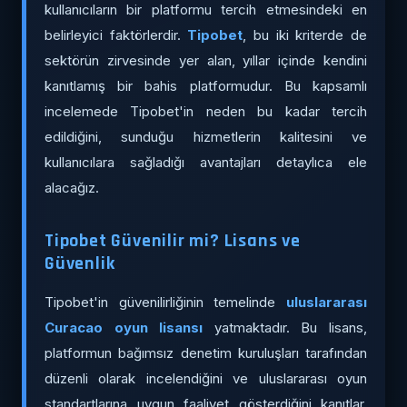
kullanıcıların bir platformu tercih etmesindeki en
belirleyici faktörlerdir.
Tipobet
, bu iki kriterde de
sektörün zirvesinde yer alan, yıllar içinde kendini
kanıtlamış bir bahis platformudur. Bu kapsamlı
incelemede Tipobet'in neden bu kadar tercih
edildiğini, sunduğu hizmetlerin kalitesini ve
kullanıcılara sağladığı avantajları detaylıca ele
alacağız.
Tipobet Güvenilir mi? Lisans ve
Güvenlik
Tipobet'in güvenilirliğinin temelinde
uluslararası
Curacao oyun lisansı
yatmaktadır. Bu lisans,
platformun bağımsız denetim kuruluşları tarafından
düzenli olarak incelendiğini ve uluslararası oyun
standartlarına uygun faaliyet gösterdiğini kanıtlar.