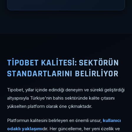
TİPOBET KALİTESİ: SEKTÖRÜN
STANDARTLARINI BELİRLİYOR
Tipobet, yıllar içinde edindiği deneyim ve sürekli geliştirdiği
altyapısıyla Türkiye'nin bahis sektöründe kalite çıtasını
yükselten platform olarak öne çıkmaktadır.
Platformun kalitesini belirleyen en önemli unsur,
kullanıcı
odaklı yaklaşımı
dır. Her güncelleme, her yeni özellik ve