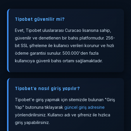
Tipobet güvenilir mi?
Evet, Tipobet uluslararası Curacao lisansına sahip,
güvenilir ve denetlenen bir bahis platformudur. 256-
bit SSL şifreleme ile kullanıcı verileri korunur ve hızlı
ödeme garantisi sunulur. 500.000'den fazla
kullanıcıya güvenli bahis ortamı sağlamaktadır.
Tipobet'e nasıl giriş yapılır?
Tipobet'e giriş yapmak için sitemizde bulunan "Giriş
Yap" butonuna tıklayarak
güncel giriş adresine
yönlendirilirsiniz. Kullanıcı adı ve şifreniz ile hızlıca
giriş yapabilirsiniz.