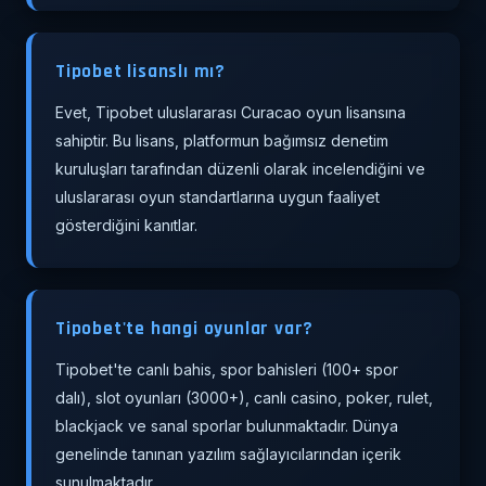
Tipobet lisanslı mı?
Evet, Tipobet uluslararası Curacao oyun lisansına
sahiptir. Bu lisans, platformun bağımsız denetim
kuruluşları tarafından düzenli olarak incelendiğini ve
uluslararası oyun standartlarına uygun faaliyet
gösterdiğini kanıtlar.
Tipobet'te hangi oyunlar var?
Tipobet'te canlı bahis, spor bahisleri (100+ spor
dalı), slot oyunları (3000+), canlı casino, poker, rulet,
blackjack ve sanal sporlar bulunmaktadır. Dünya
genelinde tanınan yazılım sağlayıcılarından içerik
sunulmaktadır.