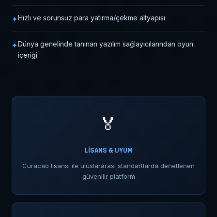
Hızlı ve sorunsuz para yatırma/çekme altyapısı
Dünya genelinde tanınan yazılım sağlayıcılarından oyun
içeriği
🏅
LİSANS & UYUM
Curacao lisansı ile uluslararası standartlarda denetlenen
güvenilir platform