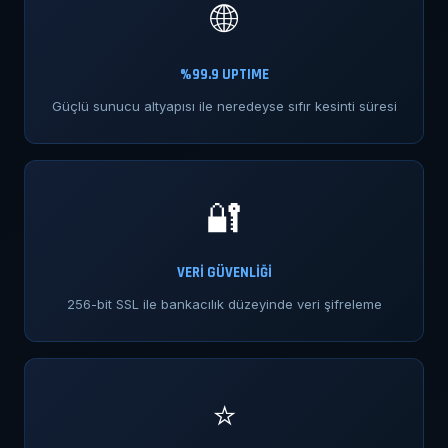
🌐
%99.9 UPTIME
Güçlü sunucu altyapısı ile neredeyse sıfır kesinti süresi
🔐
VERİ GÜVENLİĞİ
256-bit SSL ile bankacılık düzeyinde veri şifreleme
⭐