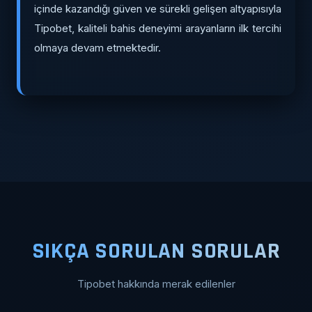
içinde kazandığı güven ve sürekli gelişen altyapısıyla
Tipobet, kaliteli bahis deneyimi arayanların ilk tercihi
olmaya devam etmektedir.
SIKÇA SORULAN SORULAR
Tipobet hakkında merak edilenler