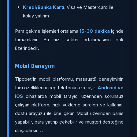
Kredi/Banka Kartı:
Visa ve Mastercard ile
kolay yatırım
Para çekme işlemleri ortalama
15-30 dakika
içinde
tamamlanır. Bu hız, sektör ortalamasının çok
üzerindedir.
Mobil Deneyim
Tipobet'in mobil platformu, masaüstü deneyiminin
tüm özelliklerini cep telefonunuza taşır.
Android ve
iOS
cihazlarda mobil tarayıcı üzerinden sorunsuz
çalışan platform, hızlı yükleme süreleri ve kullanıcı
dostu arayüzü ile öne çıkar. Mobil üzerinden bahis
yapabilir, para yatırıp çekebilir ve müşteri desteğine
ulaşabilirsiniz.