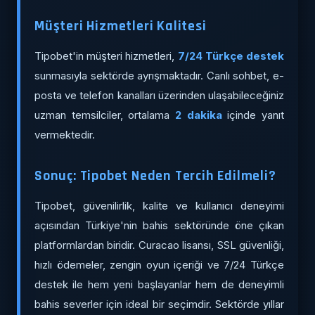
Müşteri Hizmetleri Kalitesi
Tipobet'in müşteri hizmetleri,
7/24 Türkçe destek
sunmasıyla sektörde ayrışmaktadır. Canlı sohbet, e-
posta ve telefon kanalları üzerinden ulaşabileceğiniz
uzman temsilciler, ortalama
2 dakika
içinde yanıt
vermektedir.
Sonuç: Tipobet Neden Tercih Edilmeli?
Tipobet, güvenilirlik, kalite ve kullanıcı deneyimi
açısından Türkiye'nin bahis sektöründe öne çıkan
platformlardan biridir. Curacao lisansı, SSL güvenliği,
hızlı ödemeler, zengin oyun içeriği ve 7/24 Türkçe
destek ile hem yeni başlayanlar hem de deneyimli
bahis severler için ideal bir seçimdir. Sektörde yıllar