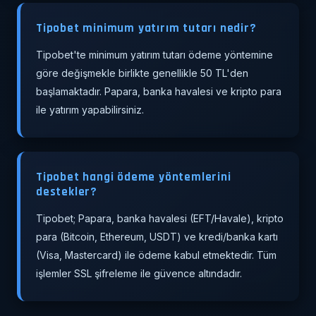
Tipobet minimum yatırım tutarı nedir?
Tipobet'te minimum yatırım tutarı ödeme yöntemine
göre değişmekle birlikte genellikle 50 TL'den
başlamaktadır. Papara, banka havalesi ve kripto para
ile yatırım yapabilirsiniz.
Tipobet hangi ödeme yöntemlerini
destekler?
Tipobet; Papara, banka havalesi (EFT/Havale), kripto
para (Bitcoin, Ethereum, USDT) ve kredi/banka kartı
(Visa, Mastercard) ile ödeme kabul etmektedir. Tüm
işlemler SSL şifreleme ile güvence altındadır.