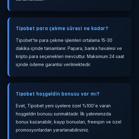
Tipobet para çekme süresi ne kadar?
Tipobet'te para çekme işlemleri ortalama 15-30
dakika içinde tamamlanır. Papara, banka havalesi ve
kripto para seçenekleri mevcuttur. Maksimum 24 saat
içinde ödeme garantisi verilmektedir.
Tipobet hoşgeldin bonusu var mı?
Evet, Tipobet yeni üyelere özel %100'e varan
hoşgeldin bonusu sunmaktadır. İlk yatırımınızda
bonus kazanabilir, kayıp bonusları, freespin ve özel
promosyonlardan yararlanabilirsiniz.