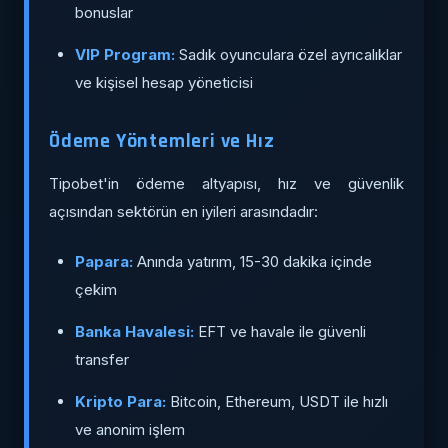
bonuslar
VIP Program:
Sadık oyunculara özel ayrıcalıklar
ve kişisel hesap yöneticisi
Ödeme Yöntemleri ve Hız
Tipobet'in ödeme altyapısı, hız ve güvenlik
açısından sektörün en iyileri arasındadır:
Papara:
Anında yatırım, 15-30 dakika içinde
çekim
Banka Havalesi:
EFT ve havale ile güvenli
transfer
Kripto Para:
Bitcoin, Ethereum, USDT ile hızlı
ve anonim işlem