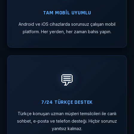
TAM MOBİL UYUMLU
Android ve iOS cihazlarda sorunsuz çalışan mobil
platform. Her yerden, her zaman bahis yapın.
💬
7/24 TÜRKÇE DESTEK
Türkçe konuşan uzman müşteri temsilcileri ile canlı
sohbet, e-posta ve telefon desteği. Hiçbir sorunuz
yanıtsız kalmaz.