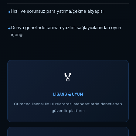
Hızlı ve sorunsuz para yatırma/çekme altyapısı
Dünya genelinde tanınan yazılım sağlayıcılarından oyun
içeriği
🏅
LİSANS & UYUM
Curacao lisansı ile uluslararası standartlarda denetlenen
güvenilir platform