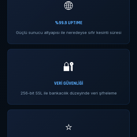
🌐
%99.9 UPTIME
Güçlü sunucu altyapısı ile neredeyse sıfır kesinti süresi
🔐
VERİ GÜVENLİĞİ
256-bit SSL ile bankacılık düzeyinde veri şifreleme
⭐