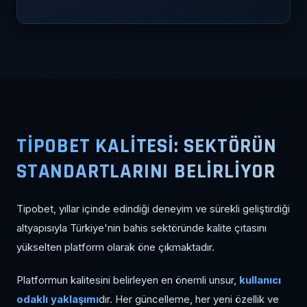
TİPOBET KALİTESİ: SEKTÖRÜN
STANDARTLARINI BELİRLİYOR
Tipobet, yıllar içinde edindiği deneyim ve sürekli geliştirdiği
altyapısıyla Türkiye'nin bahis sektöründe kalite çıtasını
yükselten platform olarak öne çıkmaktadır.
Platformun kalitesini belirleyen en önemli unsur,
kullanıcı
odaklı yaklaşımı
dır. Her güncelleme, her yeni özellik ve