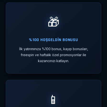
🎁
%100 HOŞGELDİN BONUSU
İlk yatırımınıza %100 bonus, kayıp bonusları,
freespin ve haftalık özel promosyonlar ile
kazancınızı katlayın.
📱