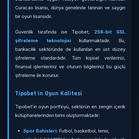
Curacao lisansı, dünya genelinde tanınan ve saygın
bir oyun lisansıdır.
Güvenlik tarafında ise Tipobet,
256-bit SSL
şifreleme teknolojisi
kullanmaktadır. Bu,
bankacılık sektöründe de kullanılan en üst düzey
şifreleme standardıdır. Tüm kişisel verileriniz,
finansal işlemleriniz ve oturum bilgileriniz bu güçlü
şifreleme ile korunur.
Tipobet'in Oyun Kalitesi
Tipobet'in oyun portföyü, sektörün en zengin içerik
kütüphanelerinden birini oluşturmaktadır:
Spor Bahisleri:
Futbol, basketbol, tenis,