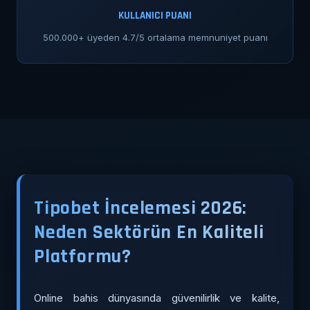
KULLANICI PUANI
500.000+ üyeden 4.7/5 ortalama memnuniyet puanı
Tipobet İncelemesi 2026:
Neden Sektörün En Kaliteli
Platformu?
Online bahis dünyasında güvenilirlik ve kalite,