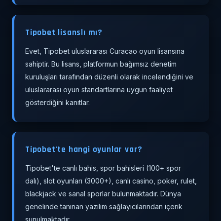
Tipobet lisanslı mı?
Evet, Tipobet uluslararası Curacao oyun lisansına
sahiptir. Bu lisans, platformun bağımsız denetim
kuruluşları tarafından düzenli olarak incelendiğini ve
uluslararası oyun standartlarına uygun faaliyet
gösterdiğini kanıtlar.
Tipobet'te hangi oyunlar var?
Tipobet'te canlı bahis, spor bahisleri (100+ spor
dalı), slot oyunları (3000+), canlı casino, poker, rulet,
blackjack ve sanal sporlar bulunmaktadır. Dünya
genelinde tanınan yazılım sağlayıcılarından içerik
sunulmaktadır.