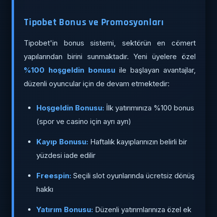
Tipobet Bonus ve Promosyonları
Tipobet'in bonus sistemi, sektörün en cömert
yapılarından birini sunmaktadır. Yeni üyelere özel
%100 hoşgeldin bonusu
ile başlayan avantajlar,
düzenli oyuncular için de devam etmektedir:
Hoşgeldin Bonusu:
İlk yatırımınıza %100 bonus
(spor ve casino için ayrı ayrı)
Kayıp Bonusu:
Haftalık kayıplarınızın belirli bir
yüzdesi iade edilir
Freespin:
Seçili slot oyunlarında ücretsiz dönüş
hakkı
Yatırım Bonusu:
Düzenli yatırımlarınıza özel ek