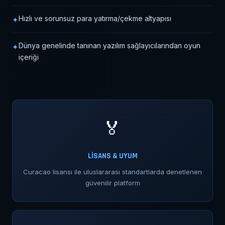
Hızlı ve sorunsuz para yatırma/çekme altyapısı
Dünya genelinde tanınan yazılım sağlayıcılarından oyun
içeriği
🏅
LİSANS & UYUM
Curacao lisansı ile uluslararası standartlarda denetlenen
güvenilir platform