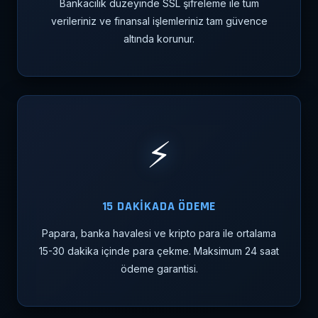
Bankacılık düzeyinde SSL şifreleme ile tüm
verileriniz ve finansal işlemleriniz tam güvence
altında korunur.
⚡
15 DAKİKADA ÖDEME
Papara, banka havalesi ve kripto para ile ortalama
15-30 dakika içinde para çekme. Maksimum 24 saat
ödeme garantisi.