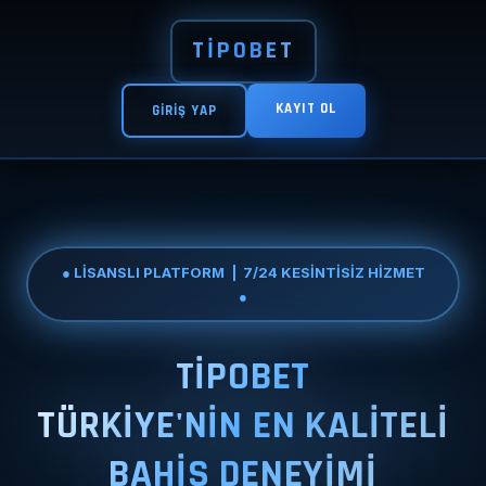
TİPOBET
KAYIT OL
GİRİŞ YAP
● LİSANSLI PLATFORM | 7/24 KESİNTİSİZ HİZMET
●
TİPOBET
TÜRKİYE'NİN EN KALİTELİ
BAHİS DENEYİMİ