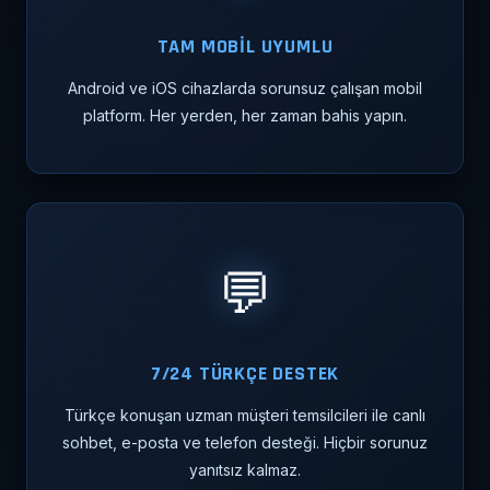
TAM MOBİL UYUMLU
Android ve iOS cihazlarda sorunsuz çalışan mobil
platform. Her yerden, her zaman bahis yapın.
💬
7/24 TÜRKÇE DESTEK
Türkçe konuşan uzman müşteri temsilcileri ile canlı
sohbet, e-posta ve telefon desteği. Hiçbir sorunuz
yanıtsız kalmaz.