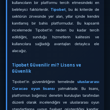
kullanıcıların bir platformu tercih etmesindeki en
belirleyici faktörlerdir.
Tipobet
, bu iki kriterde de
sektörün zirvesinde yer alan, yıllar içinde kendini
kanıtlamış bir bahis platformudur. Bu kapsamlı
incelemede Tipobet'in neden bu kadar tercih
edildiğini, sunduğu hizmetlerin kalitesini ve
kullanıcılara sağladığı avantajları detaylıca ele
alacağız.
Tipobet Güvenilir mi? Lisans ve
Güvenlik
Tipobet'in güvenilirliğinin temelinde
uluslararası
Curacao oyun lisansı
yatmaktadır. Bu lisans,
platformun bağımsız denetim kuruluşları tarafından
düzenli olarak incelendiğini ve uluslararası oyun
standartlarına uygun faaliyet gösterdiğini kanıtlar.