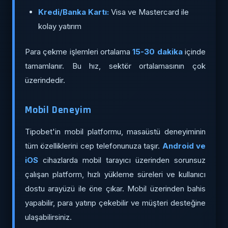
Kredi/Banka Kartı:
Visa ve Mastercard ile
kolay yatırım
Para çekme işlemleri ortalama
15-30 dakika
içinde
tamamlanır. Bu hız, sektör ortalamasının çok
üzerindedir.
Mobil Deneyim
Tipobet'in mobil platformu, masaüstü deneyiminin
tüm özelliklerini cep telefonunuza taşır.
Android ve
iOS
cihazlarda mobil tarayıcı üzerinden sorunsuz
çalışan platform, hızlı yükleme süreleri ve kullanıcı
dostu arayüzü ile öne çıkar. Mobil üzerinden bahis
yapabilir, para yatırıp çekebilir ve müşteri desteğine
ulaşabilirsiniz.