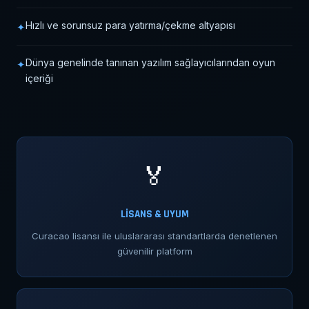
Hızlı ve sorunsuz para yatırma/çekme altyapısı
Dünya genelinde tanınan yazılım sağlayıcılarından oyun
içeriği
🏅
LİSANS & UYUM
Curacao lisansı ile uluslararası standartlarda denetlenen
güvenilir platform