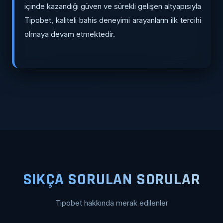
içinde kazandığı güven ve sürekli gelişen altyapısıyla
Tipobet, kaliteli bahis deneyimi arayanların ilk tercihi
olmaya devam etmektedir.
SIKÇA SORULAN SORULAR
Tipobet hakkında merak edilenler