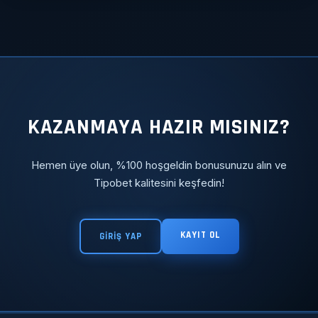
KAZANMAYA HAZIR MISINIZ?
Hemen üye olun, %100 hoşgeldin bonusunuzu alın ve
Tipobet kalitesini keşfedin!
KAYIT OL
GİRİŞ YAP