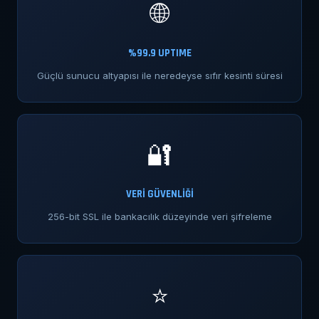
🌐
%99.9 UPTIME
Güçlü sunucu altyapısı ile neredeyse sıfır kesinti süresi
🔐
VERİ GÜVENLİĞİ
256-bit SSL ile bankacılık düzeyinde veri şifreleme
⭐