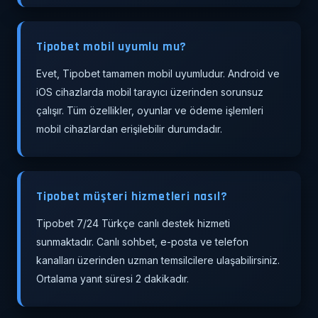
Tipobet mobil uyumlu mu?
Evet, Tipobet tamamen mobil uyumludur. Android ve
iOS cihazlarda mobil tarayıcı üzerinden sorunsuz
çalışır. Tüm özellikler, oyunlar ve ödeme işlemleri
mobil cihazlardan erişilebilir durumdadır.
Tipobet müşteri hizmetleri nasıl?
Tipobet 7/24 Türkçe canlı destek hizmeti
sunmaktadır. Canlı sohbet, e-posta ve telefon
kanalları üzerinden uzman temsilcilere ulaşabilirsiniz.
Ortalama yanıt süresi 2 dakikadır.