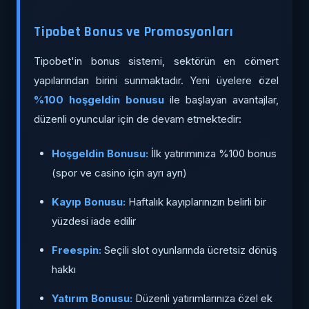
Tipobet Bonus ve Promosyonları
Tipobet'in bonus sistemi, sektörün en cömert
yapılarından birini sunmaktadır. Yeni üyelere özel
%100 hoşgeldin bonusu
ile başlayan avantajlar,
düzenli oyuncular için de devam etmektedir:
Hoşgeldin Bonusu:
İlk yatırımınıza %100 bonus
(spor ve casino için ayrı ayrı)
Kayıp Bonusu:
Haftalık kayıplarınızın belirli bir
yüzdesi iade edilir
Freespin:
Seçili slot oyunlarında ücretsiz dönüş
hakkı
Yatırım Bonusu:
Düzenli yatırımlarınıza özel ek