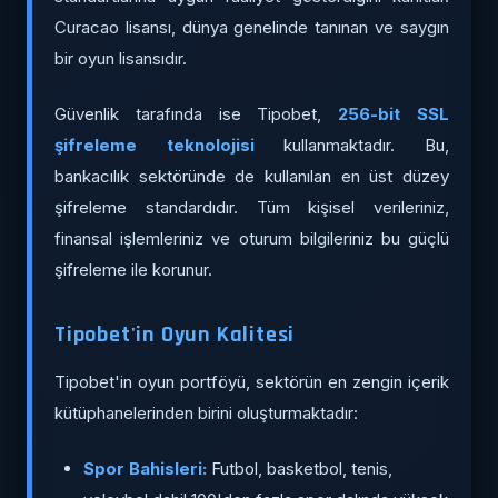
Curacao lisansı, dünya genelinde tanınan ve saygın
bir oyun lisansıdır.
Güvenlik tarafında ise Tipobet,
256-bit SSL
şifreleme teknolojisi
kullanmaktadır. Bu,
bankacılık sektöründe de kullanılan en üst düzey
şifreleme standardıdır. Tüm kişisel verileriniz,
finansal işlemleriniz ve oturum bilgileriniz bu güçlü
şifreleme ile korunur.
Tipobet'in Oyun Kalitesi
Tipobet'in oyun portföyü, sektörün en zengin içerik
kütüphanelerinden birini oluşturmaktadır:
Spor Bahisleri:
Futbol, basketbol, tenis,