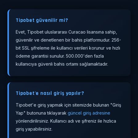
Tipobet güvenilir mi?
Evet, Tipobet uluslararası Curacao lisansına sahip,
güvenilir ve denetlenen bir bahis platformudur. 256-
bit SSL şifreleme ile kullanıcı verileri korunur ve hızlı
ödeme garantisi sunulur. 500.000'den fazla
kullanıcıya güvenli bahis ortamı sağlamaktadır.
Tipobet'e nasıl giriş yapılır?
Tipobet'e giriş yapmak için sitemizde bulunan "Giriş
Yap" butonuna tıklayarak
güncel giriş adresine
yönlendirilirsiniz. Kullanıcı adı ve şifreniz ile hızlıca
giriş yapabilirsiniz.